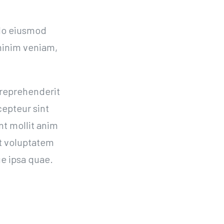
 do eiusmod
minim veniam,
 reprehenderit
cepteur sint
nt mollit anim
it voluptatem
e ipsa quae.