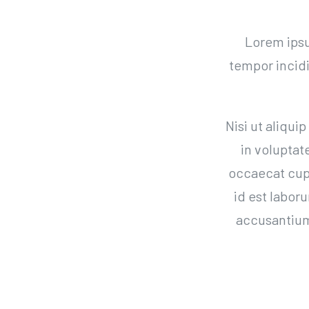
Lorem ipsu
tempor incid
Nisi ut aliqu
in voluptat
occaecat cupi
id est labor
accusantium