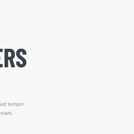
ERS
smod tempor
eniam.