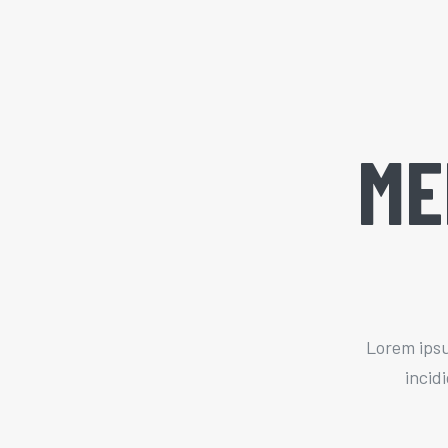
ME
Lorem ipsu
incid