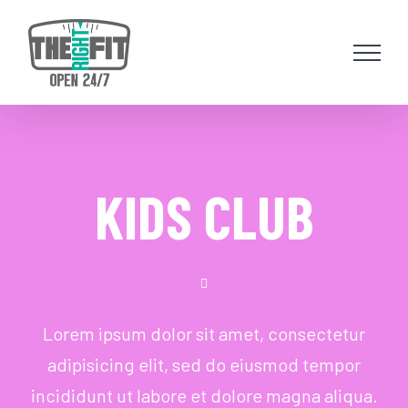
Skip
to
content
KIDS CLUB
Lorem ipsum dolor sit amet, consectetur
adipisicing elit, sed do eiusmod tempor
incididunt ut labore et dolore magna aliqua.